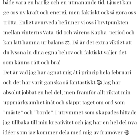
både vara en härlig och en utmanande tid. Ljuset kan
ge oss ny kraft och energi, men faktiskt också göra oss
trötta. Enligt ayurveda befinner vi oss i brytpunkten
mellan vinterns Vata-tid och vårens Kapha-period och
kan lätt hamna ur balans ⚖️. Då är det extra viktigt att
du lyssna in dina egna behov och faktiskt väljer det
som känns rätt och bra!​
Det är vad jag har ägnat mig åt i princip hela februari
och det har varit ganska så fantastiskt 🥰 Jag har
absolut jobbat en hel del, men framför allt riktat min
uppmärksamhet inåt och släppt taget om ord som
”måste” och ”borde”. I utrymmet som skapades hittade
jag tillbaka till min kreativitet och jag har en hel del nya
idéer som jag kommer dela med mig av framöver 😃​