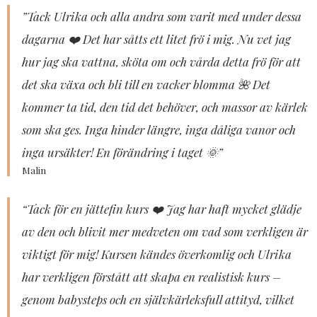
​”Tack Ulrika och alla andra som varit med under dessa
dagarna ❤️ Det har såtts ett litet frö i mig. Nu vet jag
hur jag ska vattna, sköta om och vårda detta frö för att
det ska växa och bli till en vacker blomma 🌺 Det
kommer ta tid, den tid det behöver, och massor av kärlek
som ska ges. Inga hinder längre, inga dåliga vanor och
inga ursäkter! En förändring i taget 🌞”
Malin
​“Tack för en jättefin kurs ❤️ Jag har haft mycket glädje
av den och blivit mer medveten om vad som verkligen är
viktigt för mig! Kursen kändes överkomlig och Ulrika
har verkligen förstått att skapa en realistisk kurs –
genom babysteps och en självkärleksfull attityd, vilket