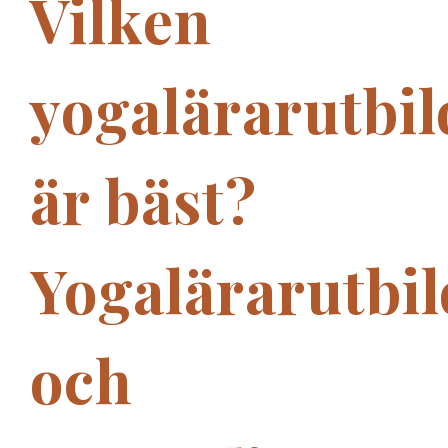
Vilken
yogalärarutbi
är bäst?
Yogalärarutbi
och