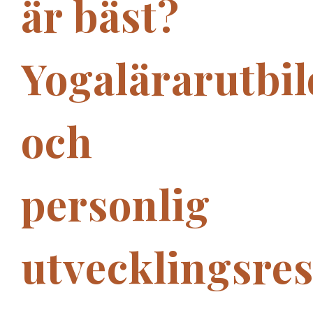
är bäst?
Yogalärarutbi
och
personlig
utvecklingsre