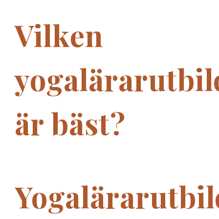
Vilken
yogalärarutbi
är bäst?
Yogalärarutbi