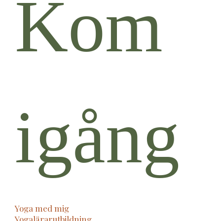
Kom
igång
Yoga med mig
Yogalärarutbildning