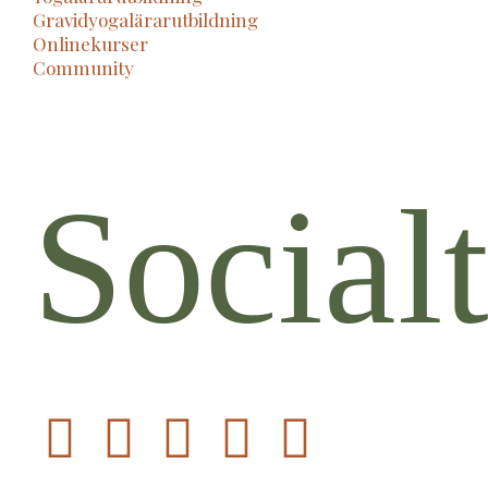
Gravidyogalärarutbildning
Onlinekurser
Community
Social