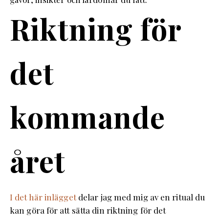
Riktning för
det
kommande
året
I det här inlägget
delar jag med mig av en ritual du
kan göra för att sätta din riktning för det