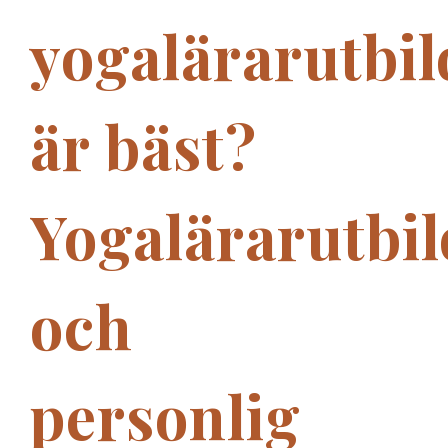
yogalärarutbi
är bäst?
Yogalärarutbi
och
personlig