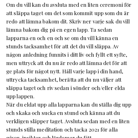
Om du vill kan du avsluta med en liten ceremoni för
att släppa taget om det som kommit upp som du är
redo att lämna bakom dit. Skriv ner varje sak du vill
lämna bakom dig på en egen lapp. Ta sedan
lapparna en och en och se om du vill känna en
stunds tacksamhet för att det du vill släppa. Av
någon anledning funnits i ditt liv och fyllt ett syfte,
men uttryck att du nu är redo att lämna det för att
ge plats för något nytt. Håll varje lapp i din hand,
uttrycka tacksamhet, berätta att du nu väljer att
släppa taget och riv sedan i sönder och/eller elda
upp lappen.
När du eldat upp alla lapparna kan du ställa dig upp
och skaka och sucka en stund och känna att du
verkligen släpper taget. Avsluta sedan med en liten
stunds stilla meditation och tacka 2021 för alla
gåvor, insikter och lärdomar du fått.