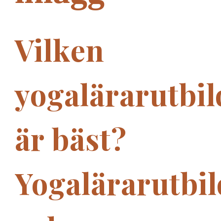
Vilken
yogalärarutbi
är bäst?
Yogalärarutbi