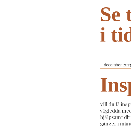
Se 
i t
Ins
Vill du få insp
vägledda med
hjälpsamt dire
gånger i mån