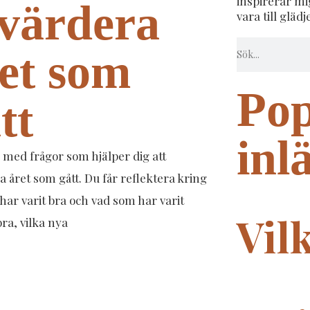
inspirerar m
värdera
vara till glädj
et som
Pop
tt
inl
 med frågor som hjälper dig att
a året som gått. Du får reflektera kring
har varit bra och vad som har varit
Vil
ra, vilka nya