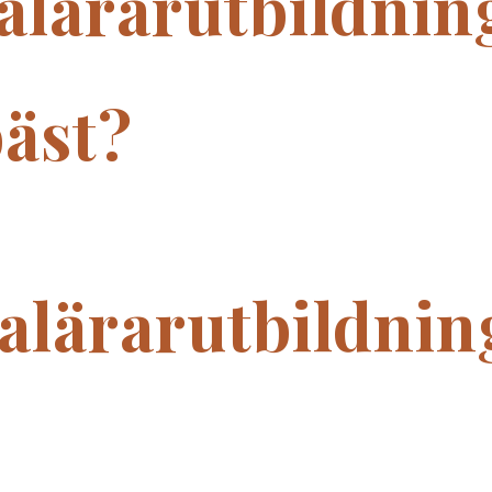
alärarutbildnin
bäst?
alärarutbildnin