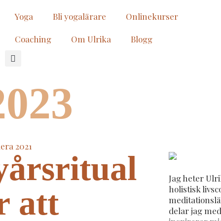
Yoga
Bli yogalärare
Onlinekurser
Coaching
Om Ulrika
Blogg
2023
årsritual
Jag heter Ulr
holistisk livs
r att
meditationslä
delar jag med