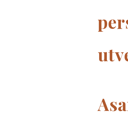
per
utv
Asa