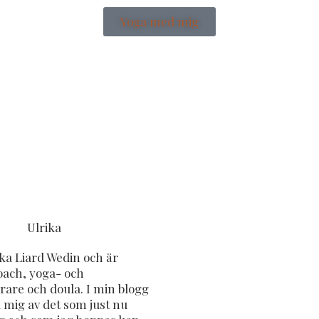
Yoga med mig
ika Liard Wedin och är
coach, yoga- och
rare och doula. I min blogg
 mig av det som just nu