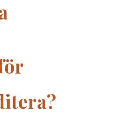
a
för
itera?