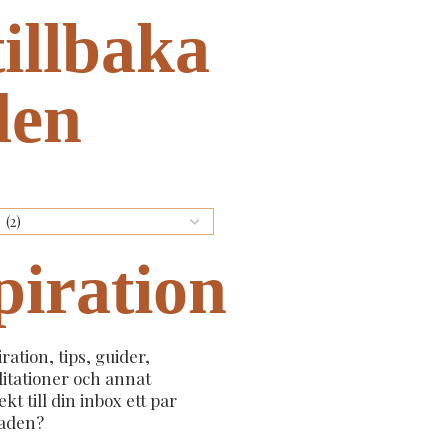
tillbaka
iden
piration
iration, tips, guider,
itationer och annat
kt till din inbox ett par
aden?