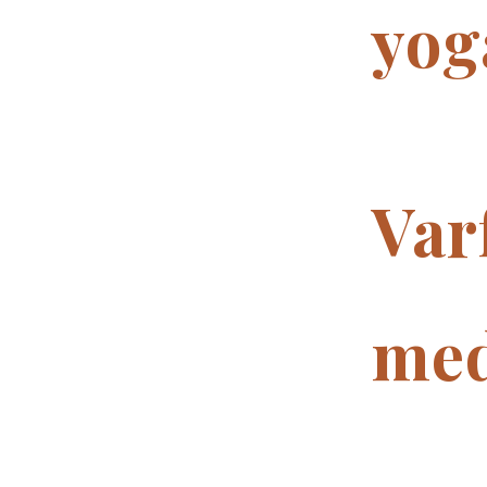
yog
Var
med