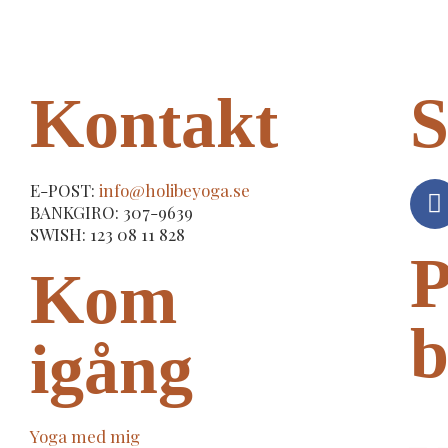
Kontakt
S
E-POST:
info@holibeyoga.se
BANKGIRO: 307-9639
SWISH: 123 08 11 828
P
Kom
b
igång
Yoga med mig