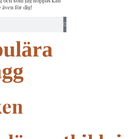
ig och som jag hoppas kan
e även för dig!
ulära
ägg
ken