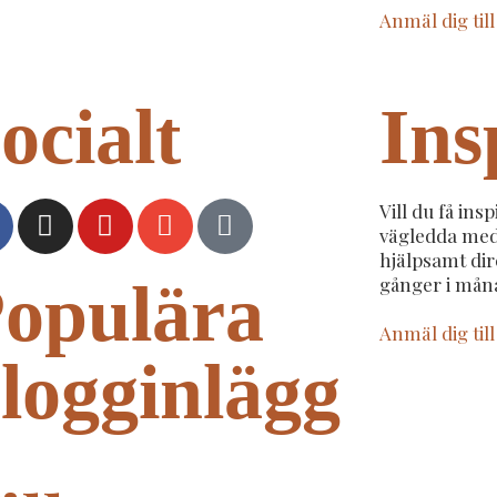
Anmäl dig til
ocialt
Ins
Vill du få insp
vägledda med
hjälpsamt dire
opulära
gånger i mån
Anmäl dig til
logginlägg