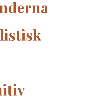
nderna
listisk
itiv