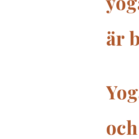
yog
är 
Yog
och