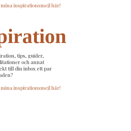
l mina inspirationsmejl här!
piration
iration, tips, guider,
itationer och annat
kt till din inbox ett par
aden?
l mina inspirationsmejl här!