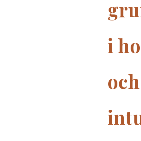
gru
i ho
och
intu