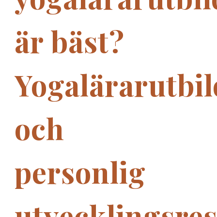
är bäst?
Yogalärarutbi
och
personlig
utvecklingsre