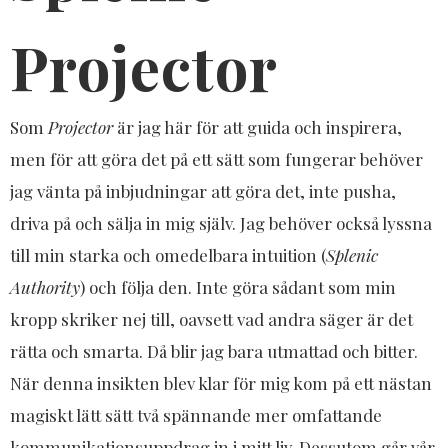
Projector
Som
Projector
är jag här för att guida och inspirera,
men för att göra det på ett sätt som fungerar behöver
jag vänta på inbjudningar att göra det, inte pusha,
driva på och sälja in mig själv. Jag behöver också lyssna
till min starka och omedelbara intuition (
Splenic
Authority
) och följa den. Inte göra sådant som min
kropp skriker nej till, oavsett vad andra säger är det
rätta och smarta. Då blir jag bara utmattad och bitter.
När denna insikten blev klar för mig kom på ett nästan
magiskt lätt sätt två spännande mer omfattande
kommunikationsuppdrag in i mitt liv. Dessutom går vår