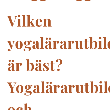
Vilken
yogalärarutbi
är bäst?
Yogalärarutbi
och