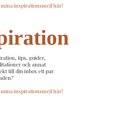
l mina inspirationsmejl här!
piration
iration, tips, guider,
itationer och annat
kt till din inbox ett par
aden?
l mina inspirationsmejl här!