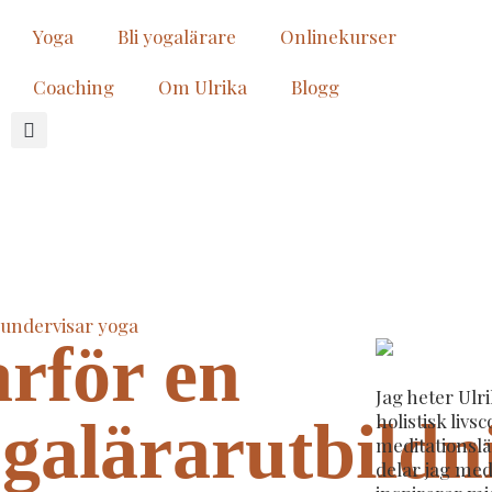
Yoga
Bli yogalärare
Onlinekurser
Coaching
Om Ulrika
Blogg
rför en
Jag heter Ulr
holistisk livs
galärarutbildn
meditationslä
delar jag med