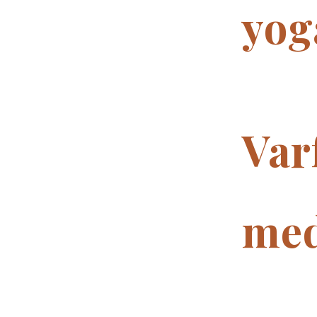
yog
Var
med