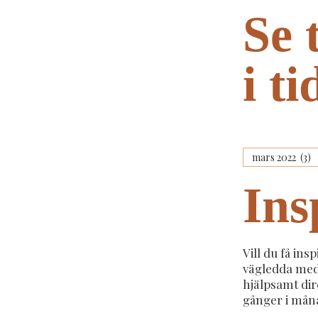
Se 
i t
Ins
Vill du få insp
vägledda med
hjälpsamt dire
gånger i mån