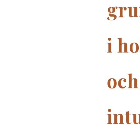
gru
i ho
och
intu