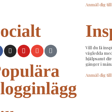
Anmäl dig til
ocialt
Ins
Vill du få insp
vägledda med
hjälpsamt dire
opulära
gånger i mån
Anmäl dig til
logginlägg