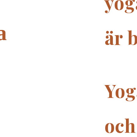
yog
a
är 
Yog
och