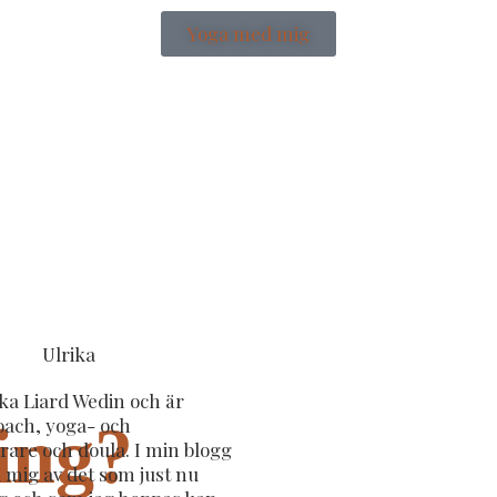
Yoga med mig
ika Liard Wedin och är
coach, yoga- och
ing?
rare och doula. I min blogg
 mig av det som just nu