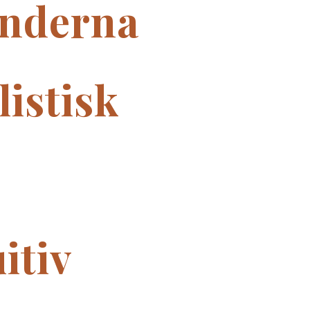
nderna
listisk
itiv