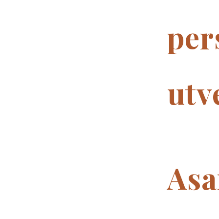
per
utv
Asa