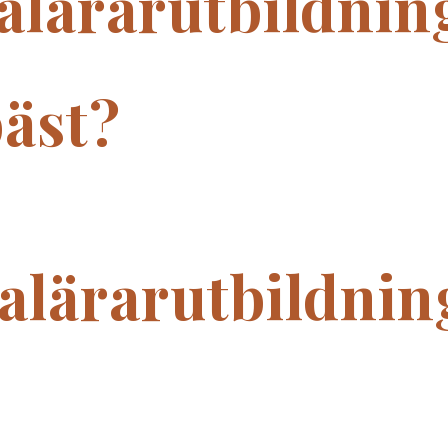
alärarutbildnin
bäst?
alärarutbildnin