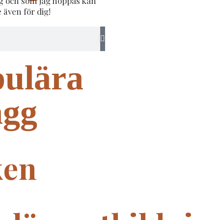
ig och som jag hoppas kan
e även för dig!
ulära
ägg
ken