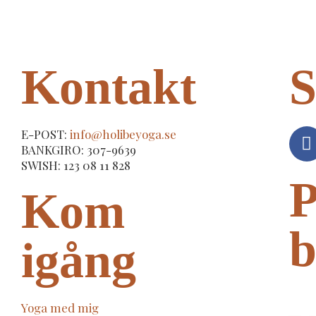
Kontakt
S
E-POST:
info@holibeyoga.se
BANKGIRO: 307-9639
SWISH: 123 08 11 828
P
Kom
b
igång
Yoga med mig