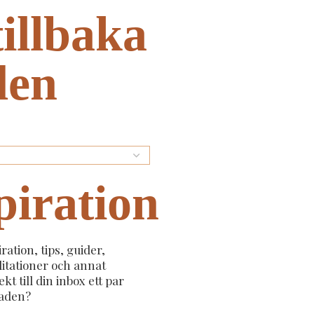
tillbaka
iden
piration
iration, tips, guider,
itationer och annat
kt till din inbox ett par
aden?