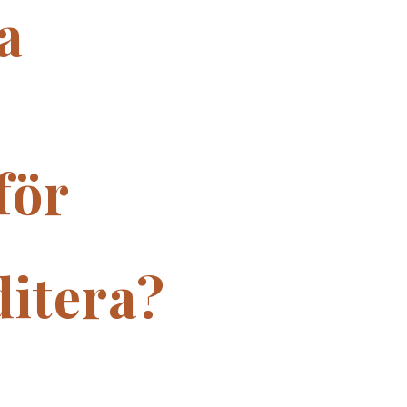
a
för
itera?