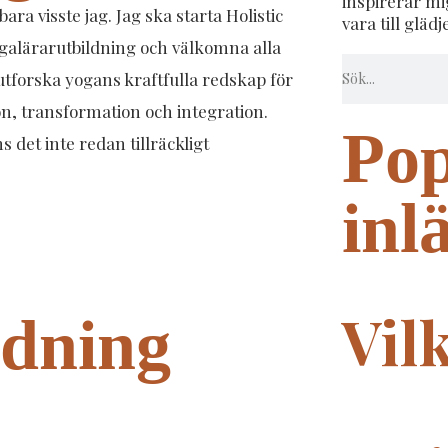
inspirerar m
 bara visste jag. Jag ska starta Holistic
vara till glädj
galärarutbildning och välkomna alla
 utforska yogans kraftfulla redskap för
n, transformation och integration.
Pop
 det inte redan tillräckligt
inl
Vil
ldning