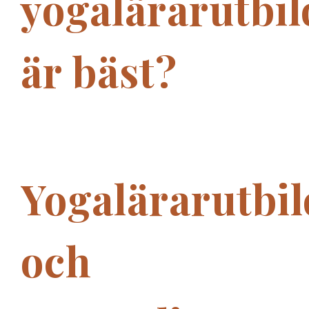
yogalärarutbi
är bäst?
Yogalärarutbi
och