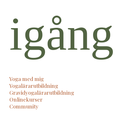
igång
Yoga med mig
Yogalärarutbildning
Gravidyogalärarutbildning
Onlinekurser
Community