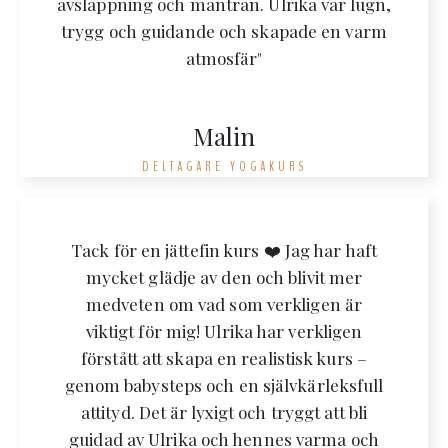
avslappning och mantran. Ulrika var lugn,
trygg och guidande och skapade en varm
atmosfär"
Malin
DELTAGARE YOGAKURS
Tack för en jättefin kurs ❤️ Jag har haft
mycket glädje av den och blivit mer
medveten om vad som verkligen är
viktigt för mig! Ulrika har verkligen
förstått att skapa en realistisk kurs –
genom babysteps och en självkärleksfull
attityd. Det är lyxigt och tryggt att bli
guidad av Ulrika och hennes varma och