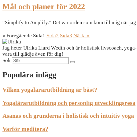
Mål och planer för 2022
“Simplify to Amplify.” Det var orden som kom till mig när jag
« Föregående
Sida
1
Sida
2
Sida
3
Nästa »
Jag heter Ulrika Liard Wedin och är holistisk livscoach, yoga
vara till glädje även för dig!
Sök
Populära inlägg
Vilken yogalärarutbildning är bäst?
Yogalärarutbildning och personlig utvecklingsresa
Asanas och grunderna i holistisk och intuitiv yoga
Varför meditera?