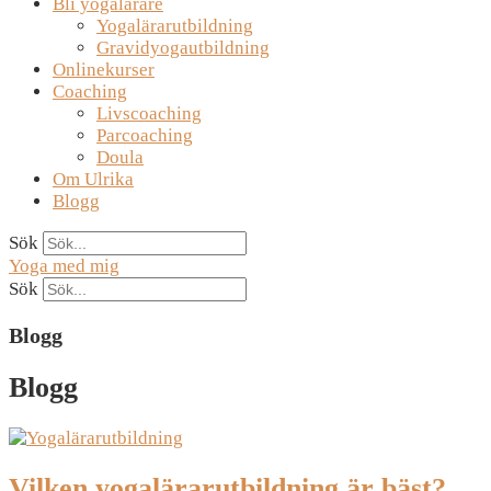
Bli yogalärare
Yogalärarutbildning
Gravidyogautbildning
Onlinekurser
Coaching
Livscoaching
Parcoaching
Doula
Om Ulrika
Blogg
Sök
Yoga med mig
Sök
Blogg
Blogg
Vilken yogalärarutbildning är bäst?