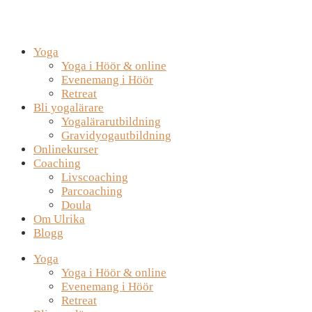
Yoga
Yoga i Höör & online
Evenemang i Höör
Retreat
Bli yogalärare
Yogalärarutbildning
Gravidyogautbildning
Onlinekurser
Coaching
Livscoaching
Parcoaching
Doula
Om Ulrika
Blogg
Yoga
Yoga i Höör & online
Evenemang i Höör
Retreat